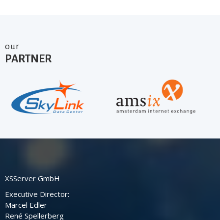
our
PARTNER
XSServer GmbH
Executive Director:
Marcel Edler
René Spellerberg