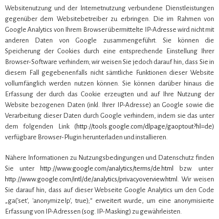
Websitenutzung und der Internetnutzung verbundene Dienstleistungen
gegenüber dem Websitebetreiber zu erbringen. Die im Rahmen von
Google Analytics von Ihrem Browser übermittelte IP-Adresse wird nicht mit
anderen Daten von Google zusammengeführt. Sie können die
Speicherung der Cookies durch eine entsprechende Einstellung Ihrer
Browser-Software verhindern; wir weisen Sie jedoch darauf hin, dass Sie in
diesem Fall gegebenenfalls nicht sämtliche Funktionen dieser Website
vollumfänglich werden nutzen können. Sie können darüber hinaus die
Erfassung der durch das Cookie erzeugten und auf Ihre Nutzung der
Website bezogenen Daten (inkl. Ihrer IP-Adresse) an Google sowie die
Verarbeitung dieser Daten durch Google verhindern, indem sie das unter
dem folgenden Link (
http://tools.google.com/dlpage/gaoptout?hl=de
)
verfügbare Browser-Plugin herunterladen und installieren.
Nähere Informationen zu Nutzungsbedingungen und Datenschutz finden
Sie unter
http://www.google.com/analytics/terms/de.html
bzw. unter
http://www.google.com/intl/de/analytics/privacyoverview.html
. Wir weisen
Sie darauf hin, dass auf dieser Webseite Google Analytics um den Code
„ga('set', 'anonymizeIp', true);“ erweitert wurde, um eine anonymisierte
Erfassung von IP-Adressen (sog. IP-Masking) zu gewährleisten.