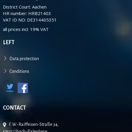
District Court: Aachen
HR number: HRB21403
VAT ID NO: DE314405351
all prices incl. 19% VAT
LEFT
Data protection
Conditions
CONTACT
F. W.-Raiffeisen-Straße 34,
52531 Übach-Palenberg,